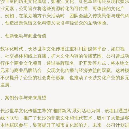
长沙丰富的历史文化底蕴，如湘江文化、红色革命传统及现代娱
产业元素，公司旨在将这些资源转化为可传播、可体验的文化产
品。例如，在策划地方节庆活动时，团队会融入传统民俗与现代
技，创造出既保留文化精髓又吸引年轻受众的互动体验。
二、创新驱动与商业价值
在数字化时代，长沙世享文化传播注重利用新媒体平台，如短视
频、社交媒体和线上直播，扩大文化内容的传播范围。公司曾成
执行多个商业文化项目，通过品牌联名、IP开发等方式，将本地文
化元素与商业品牌结合，实现文化传播与经济效益的双赢。这种
式不仅提升了企业的社会责任形象，也推动了长沙文化产业的多
化发展。
三、案例分享与未来展望
以长沙世享文化传播主导的“湘韵新风”系列活动为例，该项目通过
上线下联动，推广了长沙的非遗文化和现代艺术，吸引了大量游
和本地居民参与，显著提升了城市文化影响力。未来，公司计划