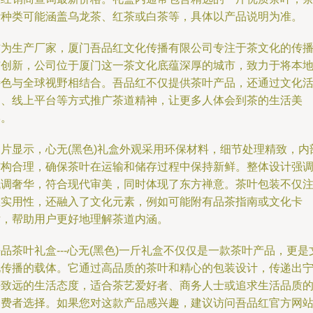
叶种类可能涵盖乌龙茶、红茶或白茶等，具体以产品说明为准。
作为生产厂家，厦门吾品红文化传播有限公司专注于茶文化的传
与创新，公司位于厦门这一茶文化底蕴深厚的城市，致力于将本
特色与全球视野相结合。吾品红不仅提供茶叶产品，还通过文化
动、线上平台等方式推广茶道精神，让更多人体会到茶的生活美
学。
图片显示，心无(黑色)礼盒外观采用环保材料，细节处理精致，内
结构合理，确保茶叶在运输和储存过程中保持新鲜。整体设计强
低调奢华，符合现代审美，同时体现了东方禅意。茶叶包装不仅
重实用性，还融入了文化元素，例如可能附有品茶指南或文化卡
片，帮助用户更好地理解茶道内涵。
品茶叶礼盒---心无(黑色)一斤礼盒不仅仅是一款茶叶产品，更是
化传播的载体。它通过高品质的茶叶和精心的包装设计，传递出
静致远的生活态度，适合茶艺爱好者、商务人士或追求生活品质
消费者选择。如果您对这款产品感兴趣，建议访问吾品红官方网