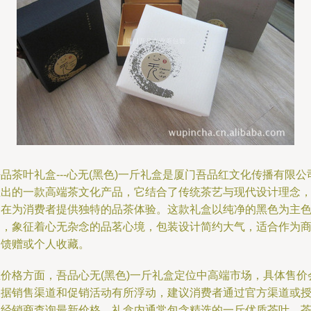
品茶叶礼盒---心无(黑色)一斤礼盒是厦门吾品红文化传播有限公
推出的一款高端茶文化产品，它结合了传统茶艺与现代设计理念
旨在为消费者提供独特的品茶体验。这款礼盒以纯净的黑色为主
调，象征着心无杂念的品茗心境，包装设计简约大气，适合作为
务馈赠或个人收藏。
在价格方面，吾品心无(黑色)一斤礼盒定位中高端市场，具体售价
根据销售渠道和促销活动有所浮动，建议消费者通过官方渠道或
权经销商查询最新价格。礼盒内通常包含精选的一斤优质茶叶，